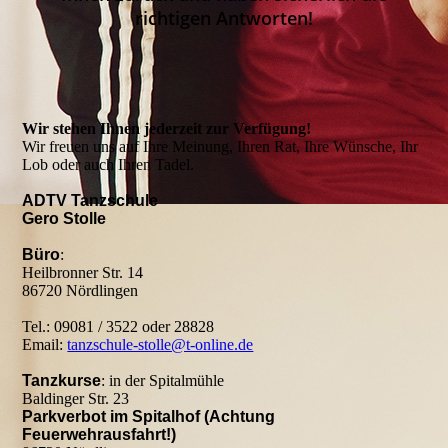
richtigen Antworten!
Wir stehen Ihnen jederzeit zur Verfügung!
Wir freuen uns auf Ihre Meinung, Ihren Rat, Ihre Wünsche, Ihr
Lob oder auch Ihren Tadel.
ADTV Tanzschule
Gero Stolle
Büro
:
Heilbronner Str. 14
86720 Nördlingen
Tel.: 09081 / 3522 oder 28828
Email:
tanzschule-stolle@t-online.de
Tanzkurse
: in der Spitalmühle
Baldinger Str. 23
Parkverbot im Spitalhof (Achtung
Feuerwehrausfahrt!)