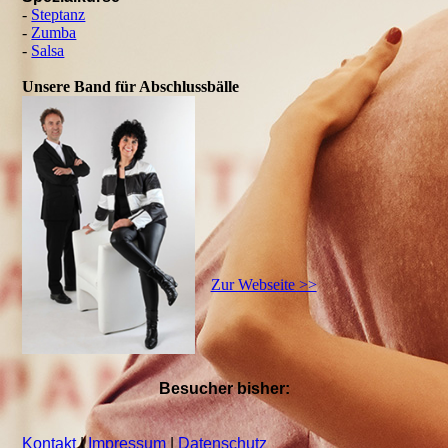
-
Steptanz
-
Zumba
-
Salsa
Unsere Band für Abschlussbälle
Zur Webseite >>
Besucher bisher:
Kontakt
|
Impressum
|
Datenschutz