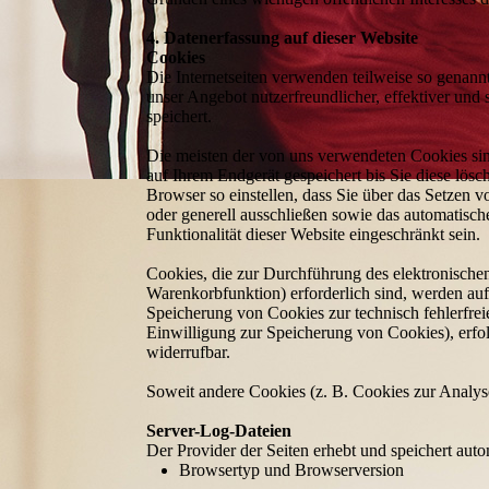
4. Datenerfassung auf dieser Website
Cookies
Die Internetseiten verwenden teilweise so genan
unser Angebot nutzerfreundlicher, effektiver und
speichert.
Die meisten der von uns verwendeten Cookies si
auf Ihrem Endgerät gespeichert bis Sie diese lö
Browser so einstellen, dass Sie über das Setzen 
oder generell ausschließen sowie das automatisc
Funktionalität dieser Website eingeschränkt sein.
Cookies, die zur Durchführung des elektronische
Warenkorbfunktion) erforderlich sind, werden auf
Speicherung von Cookies zur technisch fehlerfreie
Einwilligung zur Speicherung von Cookies), erfolg
widerrufbar.
Soweit andere Cookies (z. B. Cookies zur Analyse
Server-Log-Dateien
Der Provider der Seiten erhebt und speichert aut
Browsertyp und Browserversion