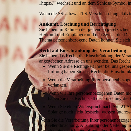
„https://“ wechselt und an dem Schloss-Symbol in
Wenn die SSL- bzw. TLS-Verschlüsselung aktiviert
Auskunft, Löschung und Berichtigung
Sie haben im Rahmen der geltenden gesetzlichen 
Herkunft und Empfänger und den Zweck der Daten
Thema personenbezogene Daten können Sie sich 
Recht auf Einschränkung der Verarbeitung
Sie haben das Recht, die Einschränkung der Vera
angegebenen Adresse an uns wenden. Das Recht au
Wenn Sie die Richtigkeit Ihrer bei uns gespe
Prüfung haben Sie das Recht, die Einschrän
Wenn die Verarbeitung Ihrer personenbezoge
verlangen.
Wenn wir Ihre personenbezogenen Daten nic
haben Sie das Recht, statt der Löschung die
Wenn Sie einen Widerspruch nach Art. 21 
Solange noch nicht feststeht, wessen Intere
Wenn Sie die Verarbeitung Ihrer personenbezogen
zur Geltendmachung, Ausübung oder Verteidigung 
Gründen eines wichtigen öffentlichen Interesses 