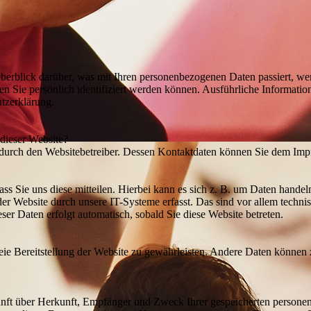
erblick darüber, was mit Ihren personenbezogenen Daten passiert, we
en Sie persönlich identifiziert werden können. Ausführliche Informa
utzerklärung.
 dieser Website?
t durch den Websitebetreiber. Dessen Kontaktdaten können Sie dem Im
s Sie uns diese mitteilen. Hierbei kann es sich z. B. um Daten handeln
 Website durch unsere IT-Systeme erfasst. Das sind vor allem technisc
eser Daten erfolgt automatisch, sobald Sie diese Website betreten.
reie Bereitstellung der Website zu gewährleisten. Andere Daten können
kunft über Herkunft, Empfänger und Zweck Ihrer gespeicherten persone