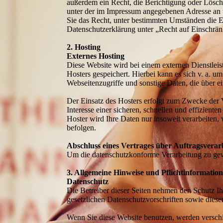
außerdem ein Recht, die Berichtigung oder Lösch
unter der im Impressum angegebenen Adresse an 
Sie das Recht, unter bestimmten Umständen die E
Datenschutzerklärung unter „Recht auf Einschrän
2. Hosting
Externes Hosting
Diese Website wird bei einem externen Dienstleis
Hosters gespeichert. Hierbei kann es sich v. a.
Webseitenzugriffe und sonstige Daten, die über e
Der Einsatz des Hosters erfolgt zum Zwecke der 
Interesse einer sicheren, schnellen und effizient
Hoster wird Ihre Daten nur insoweit verarbeiten, 
befolgen.
Abschluss eines Vertrages über Auftragsverar
Um die datenschutzkonforme Verarbeitung zu gewä
3. Allgemeine Hinweise und Pflichtinformatio
Datenschutz
Die Betreiber dieser Seiten nehmen den Schutz Ih
gesetzlichen Datenschutzvorschriften sowie diese
Wenn Sie diese Website benutzen, werden verschi