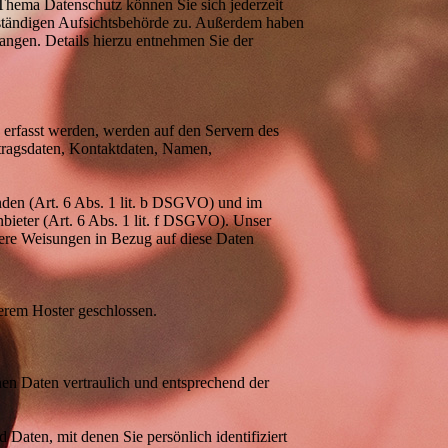
Thema Datenschutz können Sie sich jederzeit
uständigen Aufsichtsbehörde zu. Außerdem haben
angen. Details hierzu entnehmen Sie der
e erfasst werden, werden auf den Servern des
rtragsdaten, Kontaktdaten, Namen,
nden (Art. 6 Abs. 1 lit. b DSGVO) und im
nbieter (Art. 6 Abs. 1 lit. f DSGVO). Unser
unsere Weisungen in Bezug auf diese Daten
erem Hoster geschlossen.
nen Daten vertraulich und entsprechend der
aten, mit denen Sie persönlich identifiziert