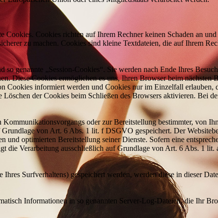
nte Cookies. Cookies richten auf Ihrem Rechner keinen Schaden an und 
 sicherer zu machen. Cookies sind kleine Textdateien, die auf Ihrem R
nd so genannte „Session-Cookies“. Sie werden nach Ende Ihres Besuch
schen. Diese Cookies ermöglichen es uns, Ihren Browser beim nächsten
von Cookies informiert werden und Cookies nur im Einzelfall erlauben
he Löschen der Cookies beim Schließen des Browsers aktivieren. Bei d
n Kommunikationsvorgangs oder zur Bereitstellung bestimmter, von Ih
 Grundlage von Art. 6 Abs. 1 lit. f DSGVO gespeichert. Der Websitebetr
n und optimierten Bereitstellung seiner Dienste. Sofern eine entsprech
t die Verarbeitung ausschließlich auf Grundlage von Art. 6 Abs. 1 lit.
 Ihres Surfverhaltens) gespeichert werden, werden diese in dieser Dat
omatisch Informationen in so genannten Server-Log-Dateien, die Ihr Bro