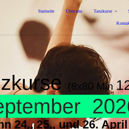
Startseite
Über uns
Tanzkurse
Kontak
nzkurse
1
(8x80 Min
eptember
20
n 24., 25., und 26. Apri