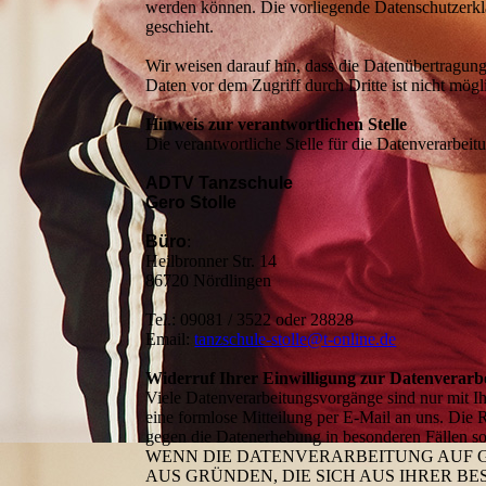
werden können. Die vorliegende Datenschutzerklä
geschieht.
Wir weisen darauf hin, dass die Datenübertragung
Daten vor dem Zugriff durch Dritte ist nicht mögl
Hinweis zur verantwortlichen Stelle
Die verantwortliche Stelle für die Datenverarbeitu
ADTV Tanzschule
Gero Stolle
Büro
:
Heilbronner Str. 14
86720 Nördlingen
Tel.: 09081 / 3522 oder 28828
Email:
tanzschule-stolle@t-online.de
Widerruf Ihrer Einwilligung zur Datenverarb
Viele Datenverarbeitungsvorgänge sind nur mit Ihr
eine formlose Mitteilung per E-Mail an uns. Die 
gegen die Datenerhebung in besonderen Fällen
WENN DIE DATENVERARBEITUNG AUF GRU
AUS GRÜNDEN, DIE SICH AUS IHRER 