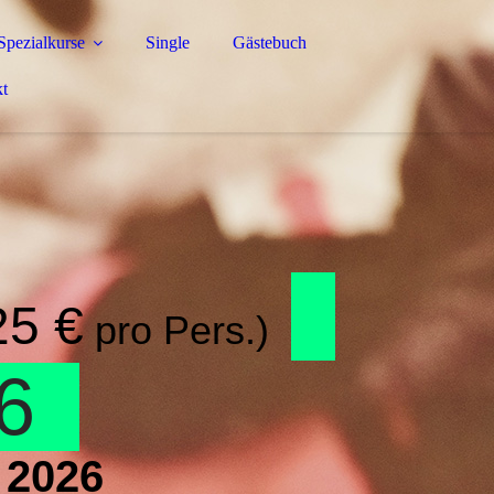
Spezialkurse
Single
Gästebuch
t
25 €
pro Pers.)
26
l 2026