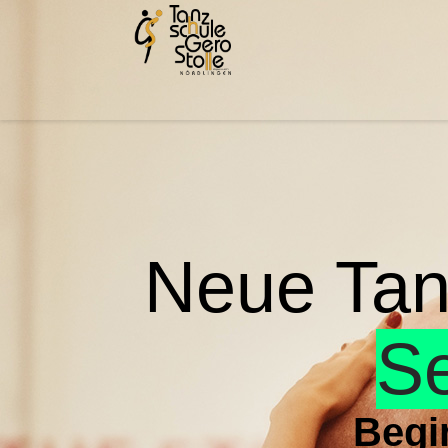
Neue Ta
S
Begin