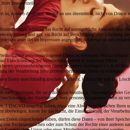
 Ihrer Browserzeile.
 ist, können die Daten, die Sie an uns übermitteln, nicht von Dritten 
Bestimmungen jederzeit das Recht auf unentgeltliche Auskunft über I
verarbeitung und ggf. ein Recht auf Berichtigung oder Löschung die
jederzeit unter der im Impressum angegebenen Adresse an uns wenden
rbeitung Ihrer personenbezogenen Daten zu verlangen. Hierzu können S
f Einschränkung der Verarbeitung besteht in folgenden Fällen:
icherten personenbezogenen Daten bestreiten, benötigen wir in der Rege
kung der Verarbeitung Ihrer personenbezogenen Daten zu verlangen.
nen Daten unrechtmäßig geschah/geschieht, können Sie statt der Lösc
ht mehr benötigen, Sie sie jedoch zur Ausübung, Verteidigung oder 
 Einschränkung der Verarbeitung Ihrer personenbezogenen Daten zu ver
Abs. 1 DSGVO eingelegt haben, muss eine Abwägung zwischen Ihren u
ssen überwiegen, haben Sie das Recht, die Einschränkung der Verarbei
en Daten eingeschränkt haben, dürfen diese Daten – von ihrer Speiche
von Rechtsansprüchen oder zum Schutz der Rechte einer anderen natür
der Europäischen Union oder eines Mitgliedstaats verarbeitet werden.