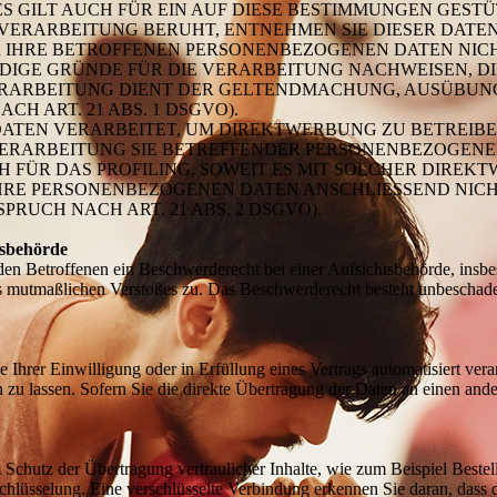
 GILT AUCH FÜR EIN AUF DIESE BESTIMMUNGEN GESTÜT
VERARBEITUNG BERUHT, ENTNEHMEN SIE DIESER DAT
 IHRE BETROFFENEN PERSONENBEZOGENEN DATEN NICHT
GE GRÜNDE FÜR DIE VERARBEITUNG NACHWEISEN, DIE
VERARBEITUNG DIENT DER GELTENDMACHUNG, AUSÜBUN
H ART. 21 ABS. 1 DSGVO).
TEN VERARBEITET, UM DIREKTWERBUNG ZU BETREIBEN,
 VERARBEITUNG SIE BETREFFENDER PERSONENBEZOGEN
H FÜR DAS PROFILING, SOWEIT ES MIT SOLCHER DIREK
IHRE PERSONENBEZOGENEN DATEN ANSCHLIESSEND NIC
UCH NACH ART. 21 ABS. 2 DSGVO).
tsbehörde
n Betroffenen ein Beschwerderecht bei einer Aufsichtsbehörde, insbe
des mutmaßlichen Verstoßes zu. Das Beschwerderecht besteht unbeschade
 Ihrer Einwilligung oder in Erfüllung eines Vertrags automatisiert verar
u lassen. Sofern Sie die direkte Übertragung der Daten an einen ander
 Schutz der Übertragung vertraulicher Inhalte, wie zum Beispiel Bestel
hlüsselung. Eine verschlüsselte Verbindung erkennen Sie daran, dass d