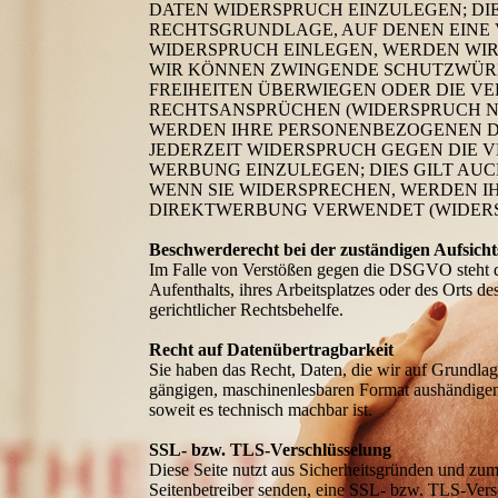
DATEN WIDERSPRUCH EINZULEGEN; DIES
RECHTSGRUNDLAGE, AUF DENEN EINE 
WIDERSPRUCH EINLEGEN, WERDEN WIR
WIR KÖNNEN ZWINGENDE SCHUTZWÜRDI
FREIHEITEN ÜBERWIEGEN ODER DIE 
RECHTSANSPRÜCHEN (WIDERSPRUCH NAC
WERDEN IHRE PERSONENBEZOGENEN DA
JEDERZEIT WIDERSPRUCH GEGEN DIE
WERBUNG EINZULEGEN; DIES GILT AUC
WENN SIE WIDERSPRECHEN, WERDEN 
DIREKTWERBUNG VERWENDET (WIDERSPR
Beschwerderecht bei der zuständigen Aufsich
Im Falle von Verstößen gegen die DSGVO steht de
Aufenthalts, ihres Arbeitsplatzes oder des Orts 
gerichtlicher Rechtsbehelfe.
Recht auf Datenübertragbarkeit
Sie haben das Recht, Daten, die wir auf Grundlage
gängigen, maschinenlesbaren Format aushändigen z
soweit es technisch machbar ist.
SSL- bzw. TLS-Verschlüsselung
Diese Seite nutzt aus Sicherheitsgründen und zum
Seitenbetreiber senden, eine SSL- bzw. TLS-Versc