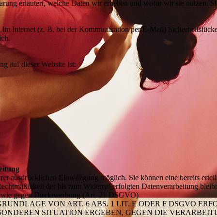
rung erläutert, welche Daten wir erheben und wofür wir sie nutzen. S
 im Internet (z. B. bei der Kommunikation per E-Mail) Sicherheitslück
ich.
ng auf dieser Website ist:
eitung
er ausdrücklichen Einwilligung möglich. Sie können eine bereits erteil
Rechtmäßigkeit der bis zum Widerruf erfolgten Datenverarbeitung blei
 sowie gegen Direktwerbung (Art. 21 DSGVO)
NDLAGE VON ART. 6 ABS. 1 LIT. E ODER F DSGVO ERFO
BESONDEREN SITUATION ERGEBEN, GEGEN DIE VERARBE