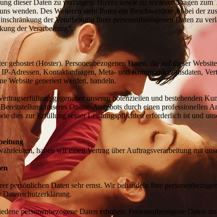
ung dieser Daten zu verlangen. Hierzu sowie zu weiteren Fragen zum 
uns wenden. Des Weiteren steht Ihnen ein Beschwerderecht bei der z
inschränkung der Verarbeitung Ihrer personenbezogenen Daten zu verl
kung der Verarbeitung“.
ter gehostet (Hoster). Personenbezogenen Daten, die auf dieser Websit
 um IP-Adressen, Kontaktanfragen, Meta- und Kommunikationsdaten, Ve
ine Website generiert werden, handeln.
Vertragserfüllung gegenüber unseren potenziellen und bestehenden Ku
en Bereitstellung unseres Online-Angebots durch einen professionellen A
wie dies zur Erfüllung seiner Leistungspflichten erforderlich ist und 
beitung
hrleisten, haben wir einen Vertrag über Auftragsverarbeitung mit uns
nen
rer persönlichen Daten sehr ernst. Wir behandeln Ihre personenbezoge
r Datenschutzerklärung.
edene personenbezogene Daten erhoben. Personenbezogene Daten sind D