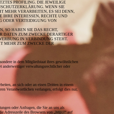
ZTES PROFILING. DIE JEWEILIGE
ENSCHUTZERKLÄRUNG. WENN SIE
 MEHR VERARBEITEN, ES SEI DENN,
 IHRE INTERESSEN, RECHTE UND
G ODER VERTEIDIGUNG VON
 SO HABEN SIE DAS RECHT,
ER DATEN ZUM ZWECKE DERARTIGER
TWERBUNG IN VERBINDUNG STEHT.
HT MEHR ZUM ZWECKE DER
sondere in dem Mitgliedstaat ihres gewöhnlichen
t anderweitiger verwaltungsrechtlicher oder
beiten, an sich oder an einen Dritten in einem
en Verantwortlichen verlangen, erfolgt dies nur,
lungen oder Anfragen, die Sie an uns als
ie Adresszeile des Browsers von „http://“ auf