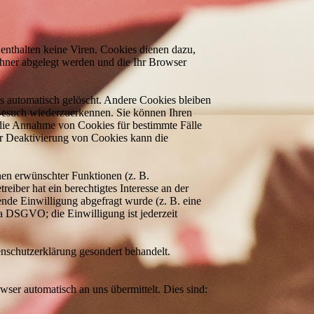
enthalten keine Viren. Cookies dienen dazu,
echner abgelegt werden und die Ihr Browser
s automatisch gelöscht. Andere Cookies bleiben
 Besuch wiederzuerkennen. Sie können Ihren
, die Annahme von Cookies für bestimmte Fälle
er Deaktivierung von Cookies kann die
nen erwünschter Funktionen (z. B.
eiber hat ein berechtigtes Interesse an der
ende Einwilligung abgefragt wurde (z. B. eine
 a DSGVO; die Einwilligung ist jederzeit
enschutzerklärung gesondert behandelt.
wser automatisch an uns übermittelt. Dies sind: