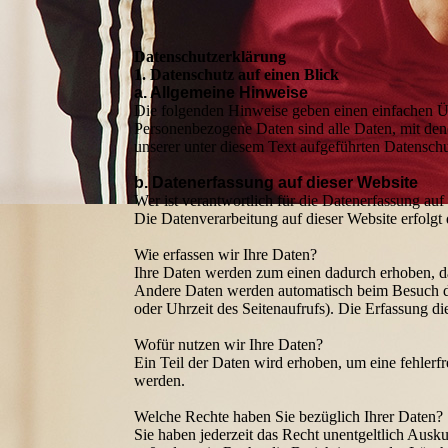
Datenschutzerklärung
1. Datenschutz auf einen Blick
a. Allgemeine Hinweise
Die folgenden Hinweise geben einen einfachen Üb
Personenbezogene Daten sind alle Daten, mit den
unserer unter diesem Text aufgeführten Datensch
b. Datenerfassung auf dieser Website
Wer ist verantwortlich für die Datenerfassung auf
Die Datenverarbeitung auf dieser Website erfolg
Wie erfassen wir Ihre Daten?
Ihre Daten werden zum einen dadurch erhoben, das
Andere Daten werden automatisch beim Besuch der
oder Uhrzeit des Seitenaufrufs). Die Erfassung di
Wofür nutzen wir Ihre Daten?
Ein Teil der Daten wird erhoben, um eine fehlerf
werden.
Welche Rechte haben Sie bezüglich Ihrer Daten?
Sie haben jederzeit das Recht unentgeltlich Aus